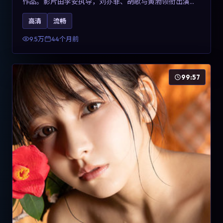
作品。影片由李安执导，刘亦菲、胡歌与黄渤领衔出演。
剧情用喜剧外壳包裹对现实规则的温和反讽，整体完成度
高清
流畅
高，适合希望了解意大利冒险类型创作的观众在线观看。
9.5万
44个月前
99:57