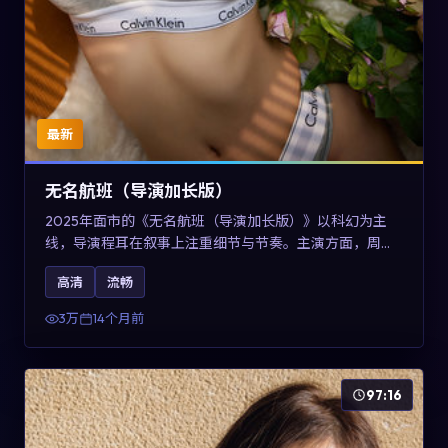
最新
无名航班（导演加长版）
2025年面市的《无名航班（导演加长版）》以科幻为主
线，导演程耳在叙事上注重细节与节奏。主演方面，周冬
雨、凯特·布兰切特与巩俐的表演为角色增添层次。故事以
高清
流畅
女性视角重写传统类型片的叙事惯性，可作为美国影视爱
好者的高清观影选择。
3万
14个月前
97:16