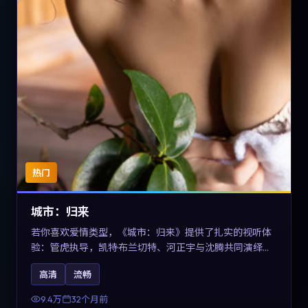
热门
城市：归来
若你喜欢爱情类型，《城市：归来》提供了扎实的视听体
验：管虎执导，凯特·布兰切特、河正宇与沈腾共同演绎。
影片2023年于德国上映，内容在有限空间内完成高密度的
高清
流畅
戏剧冲突，关键词包含高清流畅、人物关系与情节反转，
适合检索「2023爱情」「德国电影」的用户。
9.4万
32个月前