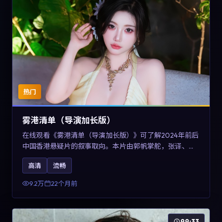
热门
雾港清单（导演加长版）
在线观看《雾港清单（导演加长版）》可了解2024年前后
中国香港悬疑片的叙事取向。本片由郭帆掌舵，张译、王
景春与咏梅主演，情节通过音乐与声音设计强化情绪张
高清
流畅
力，兼具娱乐性与讨论空间，适合作为片单补充与类型对
比参考。
9.2万
22个月前
99:33