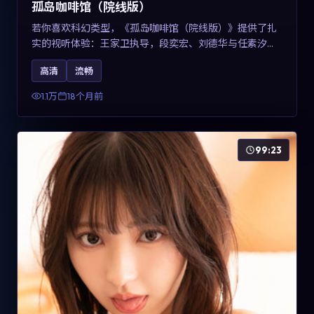
孤岛咖啡馆（院线版）
若你喜欢科幻类型，《孤岛咖啡馆（院线版）》提供了扎
实的视听体验：王家卫执导，段奕宏、刘德华与任素汐共
同演绎。影片2025年于中国台湾上映，内容用冷峻镜头语
高清
流畅
言观察城市夜间的孤独，关键词包含高清流畅、人物关系
与情节反转，适合检索「2025科幻」「中国台湾电影」的
1.1万
18个月前
用户。
99:23