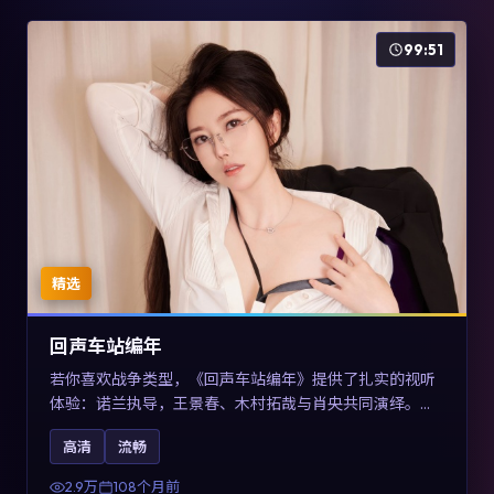
99:51
精选
回声车站编年
若你喜欢战争类型，《回声车站编年》提供了扎实的视听
体验：诺兰执导，王景春、木村拓哉与肖央共同演绎。影
片2017年于澳大利亚上映，内容用喜剧外壳包裹对现实规
高清
流畅
则的温和反讽，关键词包含高清流畅、人物关系与情节反
转，适合检索「2017战争」「澳大利亚电影」的用户。
2.9万
108个月前