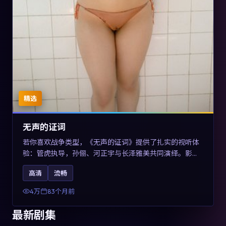
精选
无声的证词
若你喜欢战争类型，《无声的证词》提供了扎实的视听体
验：管虎执导，孙俪、河正宇与长泽雅美共同演绎。影片
2019年于澳大利亚上映，内容在罪案类型框架内探讨制度
高清
流畅
与个体关系，关键词包含高清流畅、人物关系与情节反
转，适合检索「2019战争」「澳大利亚电影」的用户。
4万
83个月前
最新剧集