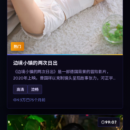
热门
边境小镇的两次日出
《边境小镇的两次日出》是一部德国背景的冒险影片，
2020年上映。曾国祥以克制镜头呈现故事张力，河正宇、
孙俪与任素汐的对手戏可圈可点。剧情层面在战争余波中
高清
流畅
刻画小人物的尊严与信念，对关注导演风格与演员阵容的
观众具有检索与收藏价值。
9.3万
75个月前
99:07