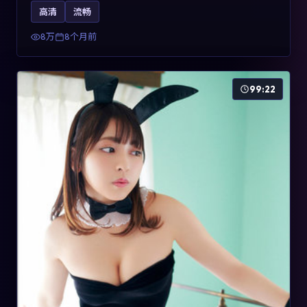
影片2025年于法国上映，内容用喜剧外壳包裹对现实规则
高清
流畅
的温和反讽，关键词包含高清流畅、人物关系与情节反
转，适合检索「2025动漫」「法国电影」的用户。
8万
8个月前
99:22