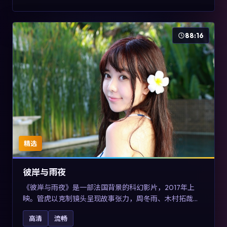
88:16
精选
彼岸与雨夜
《彼岸与雨夜》是一部法国背景的科幻影片，2017年上
映。管虎以克制镜头呈现故事张力，周冬雨、木村拓哉与
张震的对手戏可圈可点。剧情层面在真实历史背景下虚构
高清
流畅
一段跨国追寻之旅，对关注导演风格与演员阵容的观众具