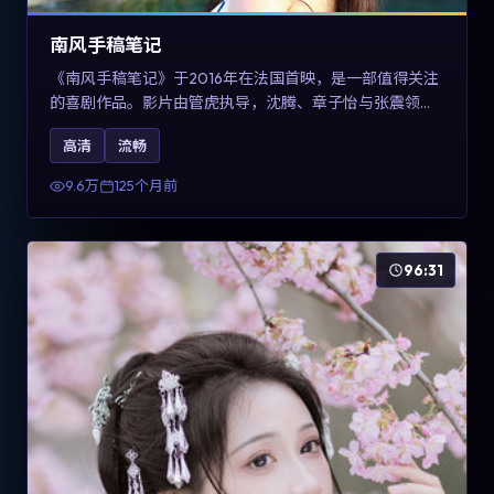
南风手稿笔记
《南风手稿笔记》于2016年在法国首映，是一部值得关注
的喜剧作品。影片由管虎执导，沈腾、章子怡与张震领衔
出演。剧情通过回忆与现实交错呈现记忆的可塑性，整体
高清
流畅
完成度高，适合希望了解法国喜剧类型创作的观众在线观
看。
9.6万
125个月前
96:31