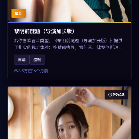
最新
黎明前谜题（导演加长版）
若你喜欢冒险类型，《黎明前谜题（导演加长版）》提供
了扎实的视听体验：朴赞郁执导，雷佳音、佛罗伦斯·珀与
章子怡共同演绎。影片2025年于美国上映，内容在有限空
高清
流畅
间内完成高密度的戏剧冲突，关键词包含高清流畅、人物
关系与情节反转，适合检索「2025冒险」「美国电影」的
8.3万
16个月前
用户。
99:48