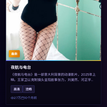
最新
夜航与电台
《夜航与电台》是一部意大利背景的动漫影片，2025年上
映。王家卫以克制镜头呈现故事张力，刘昊然、河正宇与
王景春的对手戏可圈可点。剧情层面以多线叙事拼贴都市
高清
流畅
边缘人的选择与救赎，对关注导演风格与演员阵容的观众
具有检索与收藏价值。
2.7万
10个月前