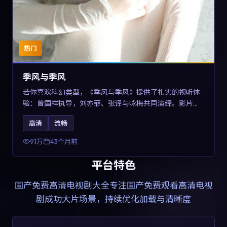
热门
季风与季风
若你喜欢科幻类型，《季风与季风》提供了扎实的视听体
验：曾国祥执导，刘亦菲、张译与咏梅共同演绎。影片
2023年于西班牙上映，内容在有限空间内完成高密度的戏
高清
流畅
剧冲突，关键词包含高清流畅、人物关系与情节反转，适
合检索「2023科幻」「西班牙电影」的用户。
9.1万
43个月前
平台特色
国产免费高清电视剧大全
专注国产免费观看高清电视
剧成功大片场景，持续优化加载与清晰度